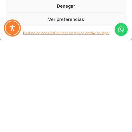
Denegar
Ver preferencias
Política de cookies
Políticas de privacidad
Aviso legal
En Piensos Alazana, sabemos que te preocupa la
salud de tus animales.
Contáctanos para encontrar la
mejor nutrición y asegurar su bienestar.
¡Estamos aquí para ayudarte!
Síguenos en:
Menú
Aviso legal
Accesibilidad